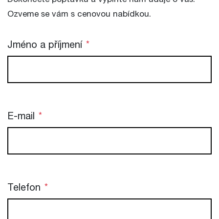
Dokončete poptávku a vyplňte nám údaje o vás.
Ozveme se vám s cenovou nabídkou.
Jméno a příjmení
*
E-mail
*
Telefon
*