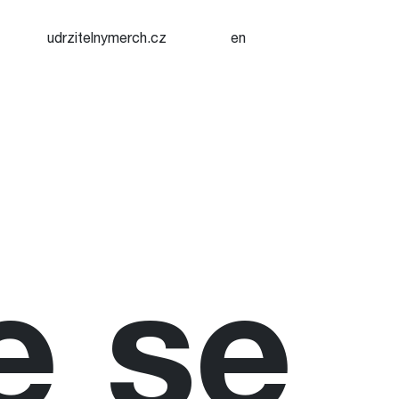
udrzitelnymerch.cz
en
e se