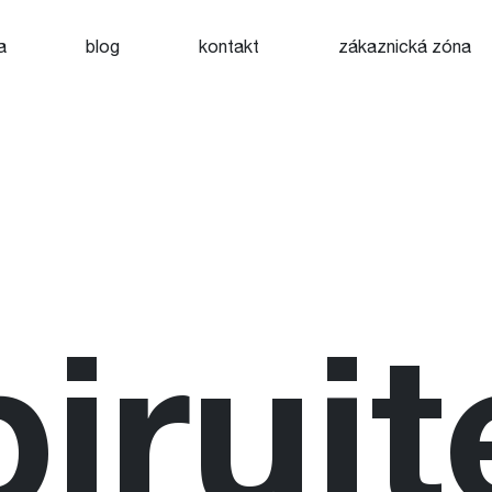
a
blog
kontakt
zákaznická zóna
pirujt