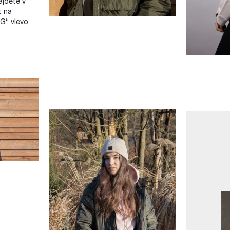
jdete v
t na
G“ vlevo