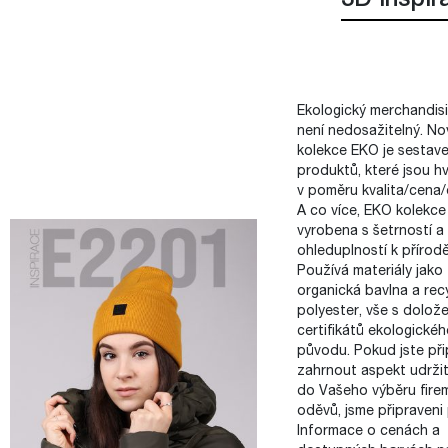
3D inspir
Ekologický merchandis
není nedosažitelný. No
kolekce EKO je sestav
produktů, které jsou h
v poměru kvalita/cena/
A co více, EKO kolekce 
vyrobena s šetrností a
ohleduplností k přírodě
Používá materiály jako
organická bavlna a rec
polyester, vše s dolož
certifikátů ekologické
původu. Pokud jste při
zahrnout aspekt udržit
do Vašeho výběru fire
oděvů, jsme připraveni
Informace o cenách a