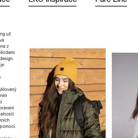
ace
EKO inspirace
Pure Line
ing už
vá
ena z
vězdami
design.
je
.
yklovaný
ením
ho
praveni
elnosti
mních
 pomoci.