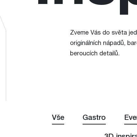
Zveme Vás do světa jed
originálních nápadů, bar
beroucích detailů.
Vše
Gastro
Eve