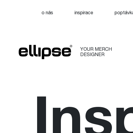
o nás
inspirace
poptávk
YOUR MERCH
DESIGNER
Ins