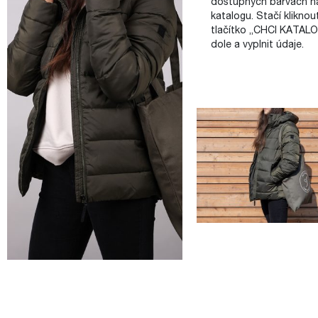
dostupných barvách na
katalogu. Stačí kliknou
tlačítko „CHCI KATALO
dole a vyplnit údaje.