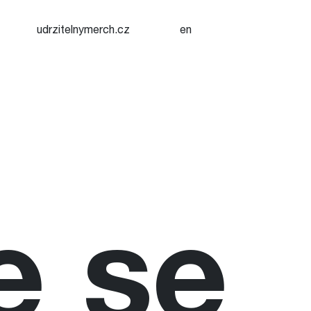
udrzitelnymerch.cz
en
e se