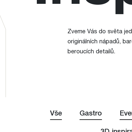
Zveme Vás do světa jed
originálních nápadů, bar
beroucích detailů.
Vše
Gastro
Eve