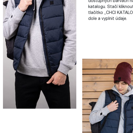
dostupných barvách na
katalogu. Stačí kliknou
tlačítko „CHCI KATALO
dole a vyplnit údaje.