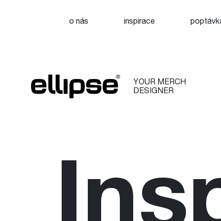
o nás
inspirace
poptávk
YOUR MERCH
DESIGNER
Ins