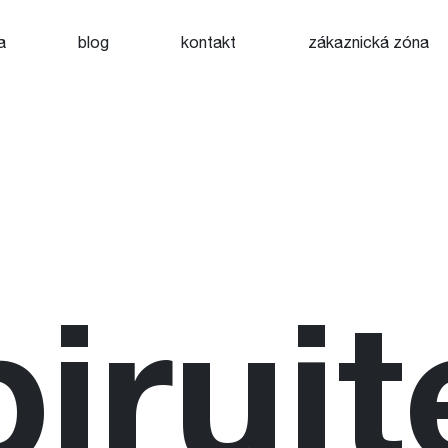
a
blog
kontakt
zákaznická zóna
pirujt