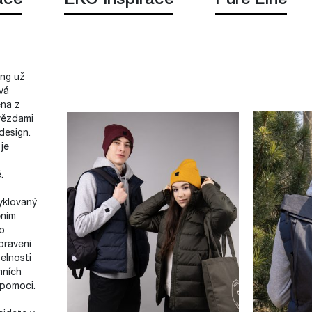
ace
EKO inspirace
Pure Line
ing už
vá
ena z
vězdami
design.
je
.
yklovaný
ením
ho
praveni
elnosti
mních
 pomoci.