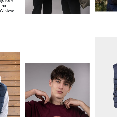
jdete v
t na
G“ vlevo