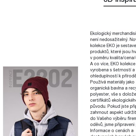
3D inspir
Ekologický merchandis
není nedosažitelný. No
kolekce EKO je sestav
produktů, které jsou h
v poměru kvalita/cena/
A co více, EKO kolekce 
vyrobena s šetrností a
ohleduplností k přírodě
Používá materiály jako
organická bavlna a rec
polyester, vše s dolož
certifikátů ekologické
původu. Pokud jste při
zahrnout aspekt udržit
do Vašeho výběru fire
oděvů, jsme připraveni
Informace o cenách a