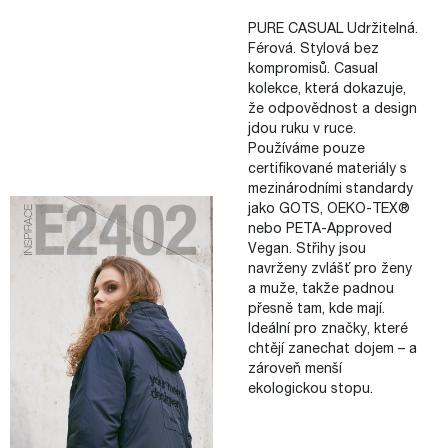
PURE CASUAL Udržitelná.
Férová. Stylová bez
kompromisů. Casual
kolekce, která dokazuje,
že odpovědnost a design
jdou ruku v ruce.
Používáme pouze
certifikované materiály s
mezinárodními standardy
jako GOTS, OEKO-TEX®
nebo PETA-Approved
Vegan. Střihy jsou
navrženy zvlášť pro ženy
a muže, takže padnou
přesně tam, kde mají.
Ideální pro značky, které
chtějí zanechat dojem – a
zároveň menší
ekologickou stopu.