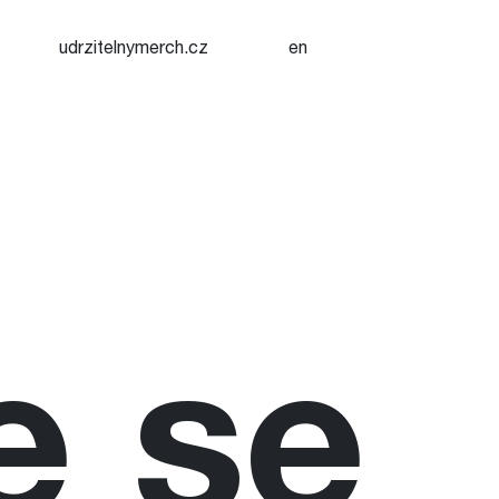
udrzitelnymerch.cz
en
e se