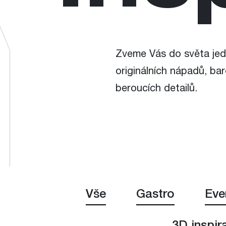
Zveme Vás do světa jed
originálních nápadů, bar
beroucích detailů.
Vše
Gastro
Eve