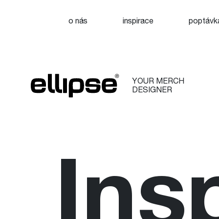
o nás
inspirace
poptávk
YOUR MERCH
DESIGNER
Ins