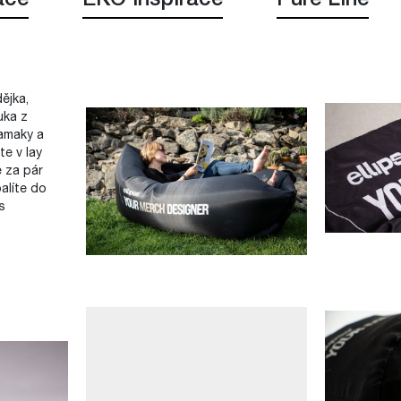
ace
EKO inspirace
Pure Line
ějka,
uka z
hamaky a
te v lay
 za pár
alíte do
s