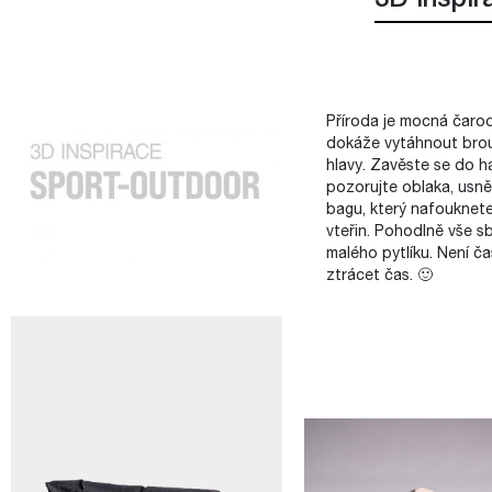
3D inspir
Příroda je mocná čarod
dokáže vytáhnout bro
hlavy. Zavěste se do 
pozorujte oblaka, usně
bagu, který nafouknete
vteřin. Pohodlně vše sb
malého pytlíku. Není ča
ztrácet čas. 🙂