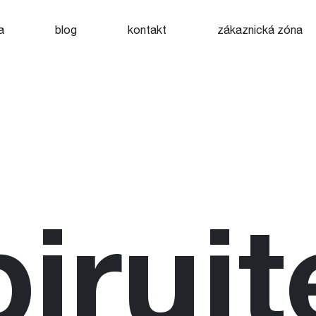
a
blog
kontakt
zákaznická zóna
pirujt